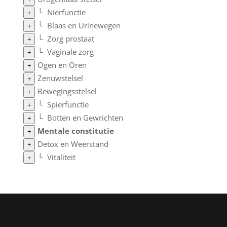
└
Nierfunctie
+
└
Blaas en Urinewegen
+
└
Zorg prostaat
+
└
Vaginale zorg
+
Ogen en Oren
+
Zenuwstelsel
+
Bewegingsstelsel
+
└
Spierfunctie
+
└
Botten en Gewrichten
+
Mentale constitutie
+
Detox en Weerstand
+
└
Vitaliteit
+