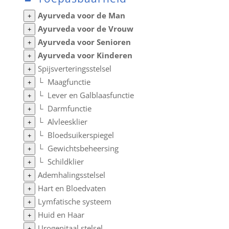
Ayurveda voor de Man
+
Ayurveda voor de Vrouw
+
Ayurveda voor Senioren
+
Ayurveda voor Kinderen
+
Spijsverteringsstelsel
+
└
Maagfunctie
+
└
Lever en Galblaasfunctie
+
└
Darmfunctie
+
└
Alvleesklier
+
└
Bloedsuikerspiegel
+
└
Gewichtsbeheersing
+
└
Schildklier
+
Ademhalingsstelsel
+
Hart en Bloedvaten
+
Lymfatische systeem
+
Huid en Haar
+
Urogenitaal stelsel
+