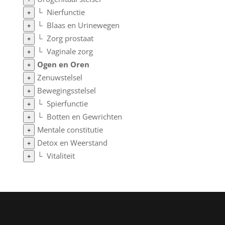
└
Nierfunctie
+
└
Blaas en Urinewegen
+
└
Zorg prostaat
+
└
Vaginale zorg
+
Ogen en Oren
+
Zenuwstelsel
+
Bewegingsstelsel
+
└
Spierfunctie
+
└
Botten en Gewrichten
+
Mentale constitutie
+
Detox en Weerstand
+
└
Vitaliteit
+