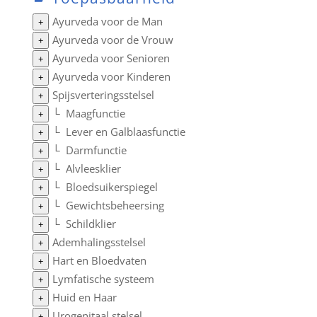
Ayurveda voor de Man
+
Ayurveda voor de Vrouw
+
Ayurveda voor Senioren
+
Ayurveda voor Kinderen
+
Spijsverteringsstelsel
+
└
Maagfunctie
+
└
Lever en Galblaasfunctie
+
└
Darmfunctie
+
└
Alvleesklier
+
└
Bloedsuikerspiegel
+
└
Gewichtsbeheersing
+
└
Schildklier
+
Ademhalingsstelsel
+
Hart en Bloedvaten
+
Lymfatische systeem
+
Huid en Haar
+
Urogenitaal stelsel
+