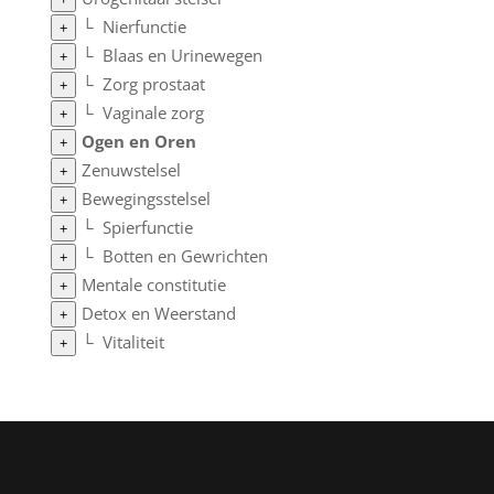
└
Nierfunctie
+
└
Blaas en Urinewegen
+
└
Zorg prostaat
+
└
Vaginale zorg
+
Ogen en Oren
+
Zenuwstelsel
+
Bewegingsstelsel
+
└
Spierfunctie
+
└
Botten en Gewrichten
+
Mentale constitutie
+
Detox en Weerstand
+
└
Vitaliteit
+