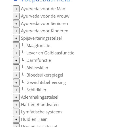
Ayurveda voor de Man
+
Ayurveda voor de Vrouw
+
Ayurveda voor Senioren
+
Ayurveda voor Kinderen
+
Spijsverteringsstelsel
+
└
Maagfunctie
+
└
Lever en Galblaasfunctie
+
└
Darmfunctie
+
└
Alvleesklier
+
└
Bloedsuikerspiegel
+
└
Gewichtsbeheersing
+
└
Schildklier
+
Ademhalingsstelsel
+
Hart en Bloedvaten
+
Lymfatische systeem
+
Huid en Haar
+
Urogenitaal stelsel
+