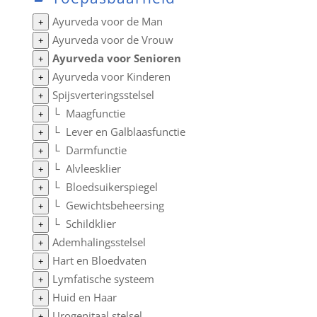
Ayurveda voor de Man
+
Ayurveda voor de Vrouw
+
Ayurveda voor Senioren
+
Ayurveda voor Kinderen
+
Spijsverteringsstelsel
+
└
Maagfunctie
+
└
Lever en Galblaasfunctie
+
└
Darmfunctie
+
└
Alvleesklier
+
└
Bloedsuikerspiegel
+
└
Gewichtsbeheersing
+
└
Schildklier
+
Ademhalingsstelsel
+
Hart en Bloedvaten
+
Lymfatische systeem
+
Huid en Haar
+
Urogenitaal stelsel
+