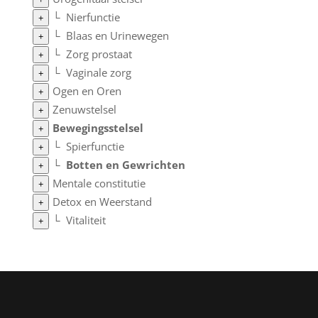
└
Nierfunctie
+
└
Blaas en Urinewegen
+
└
Zorg prostaat
+
└
Vaginale zorg
+
Ogen en Oren
+
Zenuwstelsel
+
Bewegingsstelsel
+
└
Spierfunctie
+
└
Botten en Gewrichten
+
Mentale constitutie
+
Detox en Weerstand
+
└
Vitaliteit
+