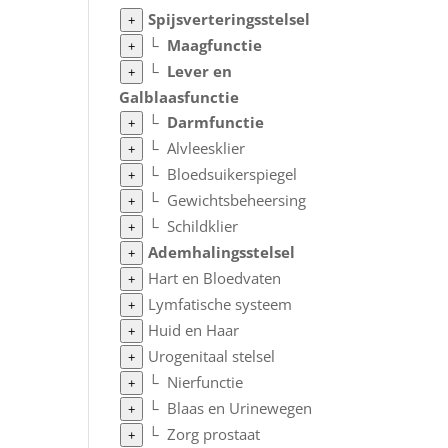
Spijsverteringsstelsel
+
└
Maagfunctie
+
└
Lever en
+
Galblaasfunctie
└
Darmfunctie
+
└
Alvleesklier
+
└
Bloedsuikerspiegel
+
└
Gewichtsbeheersing
+
└
Schildklier
+
Ademhalingsstelsel
+
Hart en Bloedvaten
+
Lymfatische systeem
+
Huid en Haar
+
Urogenitaal stelsel
+
└
Nierfunctie
+
└
Blaas en Urinewegen
+
└
Zorg prostaat
+