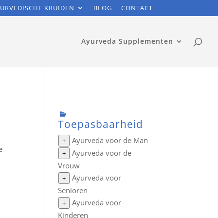
URVEDISCHE KRUIDEN
BLOG
CONTACT
Ayurveda Supplementen
Toepasbaarheid
Ayurveda voor de Man
+
e
Ayurveda voor de
+
Vrouw
Ayurveda voor
+
Senioren
Ayurveda voor
+
Kinderen