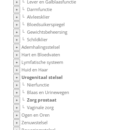
└
Lever en Galblaasfunctie
+
└
Darmfunctie
+
└
Alvleesklier
+
└
Bloedsuikerspiegel
+
└
Gewichtsbeheersing
+
└
Schildklier
+
Ademhalingsstelsel
+
Hart en Bloedvaten
+
Lymfatische systeem
+
Huid en Haar
+
Urogenitaal stelsel
+
└
Nierfunctie
+
└
Blaas en Urinewegen
+
└
Zorg prostaat
+
└
Vaginale zorg
+
Ogen en Oren
+
Zenuwstelsel
+