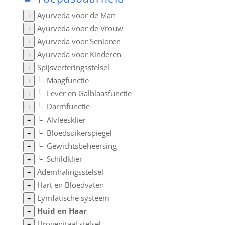
Ayurveda voor de Man
+
Ayurveda voor de Vrouw
+
Ayurveda voor Senioren
+
Ayurveda voor Kinderen
+
Spijsverteringsstelsel
+
└
Maagfunctie
+
└
Lever en Galblaasfunctie
+
└
Darmfunctie
+
└
Alvleesklier
+
└
Bloedsuikerspiegel
+
└
Gewichtsbeheersing
+
└
Schildklier
+
Ademhalingsstelsel
+
Hart en Bloedvaten
+
Lymfatische systeem
+
Huid en Haar
+
Urogenitaal stelsel
+