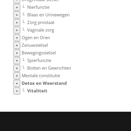
└
Nierfunctie
+
└
Blaas en Urinewegen
+
└
Zorg prostaat
+
└
Vaginale zorg
+
Ogen en Oren
+
Zenuwstelsel
+
Bewegingsstelsel
+
└
Spierfunctie
+
└
Botten en Gewrichten
+
Mentale constitutie
+
Detox en Weerstand
+
└
Vitaliteit
+