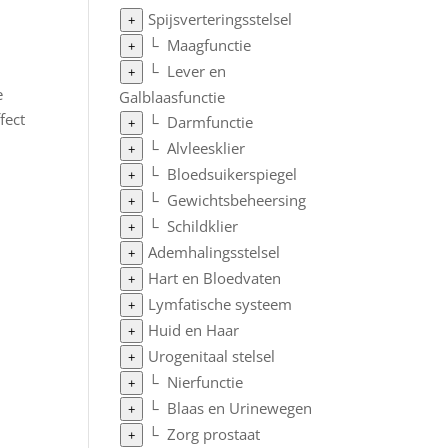
Spijsverteringsstelsel
+
└
Maagfunctie
+
└
Lever en
+
e
Galblaasfunctie
fect
└
Darmfunctie
+
└
Alvleesklier
+
└
Bloedsuikerspiegel
+
└
Gewichtsbeheersing
+
└
Schildklier
+
Ademhalingsstelsel
+
Hart en Bloedvaten
+
Lymfatische systeem
+
Huid en Haar
+
Urogenitaal stelsel
+
└
Nierfunctie
+
└
Blaas en Urinewegen
+
└
Zorg prostaat
+