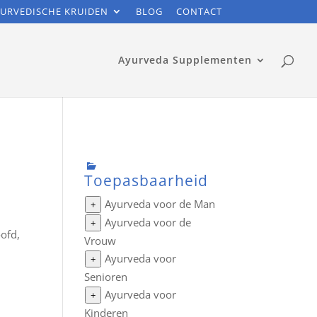
URVEDISCHE KRUIDEN
BLOG
CONTACT
Ayurveda Supplementen
Toepasbaarheid
Ayurveda voor de Man
+
Ayurveda voor de
+
ofd,
Vrouw
Ayurveda voor
+
Senioren
Ayurveda voor
+
Kinderen