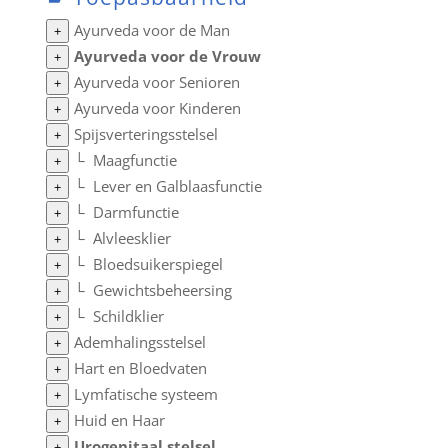
Ayurveda voor de Man
+
Ayurveda voor de Vrouw
+
Ayurveda voor Senioren
+
Ayurveda voor Kinderen
+
Spijsverteringsstelsel
+
└
Maagfunctie
+
└
Lever en Galblaasfunctie
+
└
Darmfunctie
+
└
Alvleesklier
+
└
Bloedsuikerspiegel
+
└
Gewichtsbeheersing
+
└
Schildklier
+
Ademhalingsstelsel
+
Hart en Bloedvaten
+
Lymfatische systeem
+
Huid en Haar
+
Urogenitaal stelsel
+