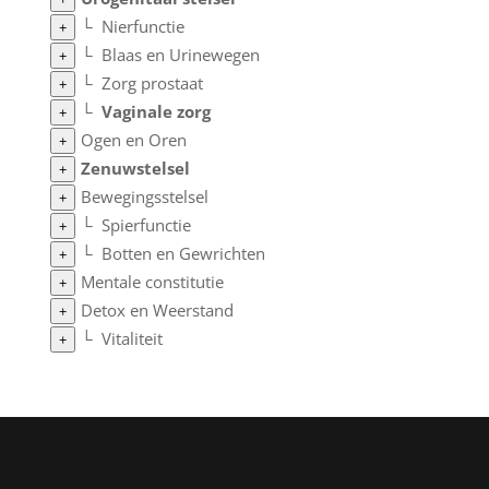
└
Nierfunctie
+
└
Blaas en Urinewegen
+
└
Zorg prostaat
+
└
Vaginale zorg
+
Ogen en Oren
+
Zenuwstelsel
+
Bewegingsstelsel
+
└
Spierfunctie
+
└
Botten en Gewrichten
+
Mentale constitutie
+
Detox en Weerstand
+
└
Vitaliteit
+