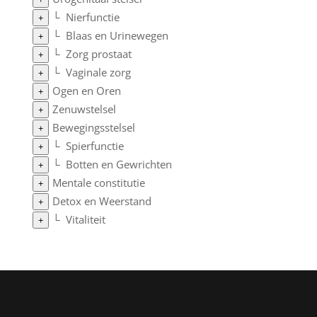
└
Nierfunctie
+
└
Blaas en Urinewegen
+
└
Zorg prostaat
+
└
Vaginale zorg
+
Ogen en Oren
+
Zenuwstelsel
+
Bewegingsstelsel
+
└
Spierfunctie
+
└
Botten en Gewrichten
+
Mentale constitutie
+
Detox en Weerstand
+
└
Vitaliteit
+