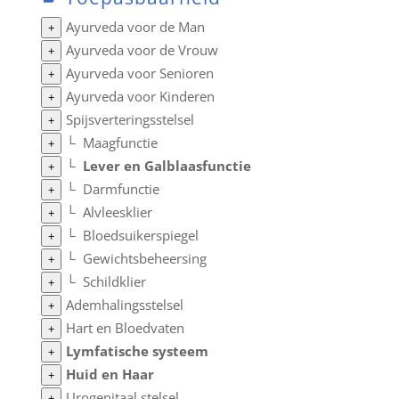
Ayurveda voor de Man
+
Ayurveda voor de Vrouw
+
Ayurveda voor Senioren
+
Ayurveda voor Kinderen
+
Spijsverteringsstelsel
+
└
Maagfunctie
+
└
Lever en Galblaasfunctie
+
└
Darmfunctie
+
└
Alvleesklier
+
└
Bloedsuikerspiegel
+
└
Gewichtsbeheersing
+
└
Schildklier
+
Ademhalingsstelsel
+
Hart en Bloedvaten
+
Lymfatische systeem
+
Huid en Haar
+
Urogenitaal stelsel
+