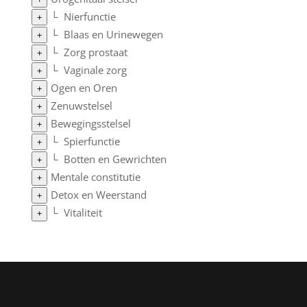
└
Nierfunctie
+
└
Blaas en Urinewegen
+
└
Zorg prostaat
+
└
Vaginale zorg
+
Ogen en Oren
+
Zenuwstelsel
+
Bewegingsstelsel
+
└
Spierfunctie
+
└
Botten en Gewrichten
+
Mentale constitutie
+
Detox en Weerstand
+
└
Vitaliteit
+