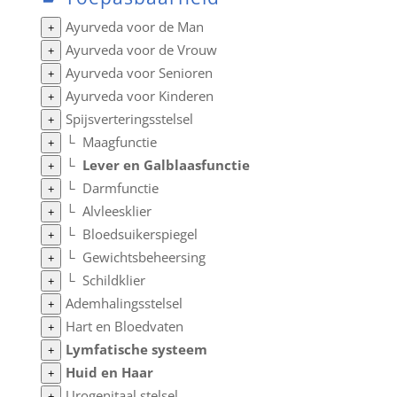
Ayurveda voor de Man
+
Ayurveda voor de Vrouw
+
Ayurveda voor Senioren
+
Ayurveda voor Kinderen
+
Spijsverteringsstelsel
+
└
Maagfunctie
+
└
Lever en Galblaasfunctie
+
└
Darmfunctie
+
└
Alvleesklier
+
└
Bloedsuikerspiegel
+
└
Gewichtsbeheersing
+
└
Schildklier
+
Ademhalingsstelsel
+
Hart en Bloedvaten
+
Lymfatische systeem
+
Huid en Haar
+
Urogenitaal stelsel
+