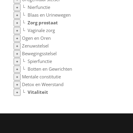
└
Nierfunctie
+
└
Blaas en Urinewegen
+
└
Zorg prostaat
+
└
Vaginale zorg
+
Ogen en Oren
+
Zenuwstelsel
+
Bewegingsstelsel
+
└
Spierfunctie
+
└
Botten en Gewrichten
+
Mentale constitutie
+
Detox en Weerstand
+
└
Vitaliteit
+