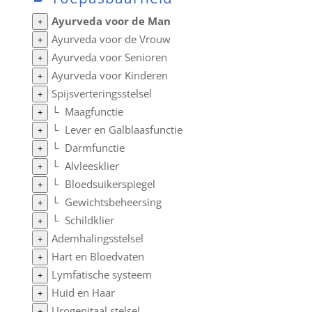
Ayurveda voor de Man
+
Ayurveda voor de Vrouw
+
Ayurveda voor Senioren
+
Ayurveda voor Kinderen
+
Spijsverteringsstelsel
+
└
Maagfunctie
+
└
Lever en Galblaasfunctie
+
└
Darmfunctie
+
└
Alvleesklier
+
└
Bloedsuikerspiegel
+
└
Gewichtsbeheersing
+
└
Schildklier
+
Ademhalingsstelsel
+
Hart en Bloedvaten
+
Lymfatische systeem
+
Huid en Haar
+
Urogenitaal stelsel
+