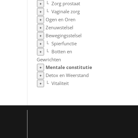
└
Zorg prostaat
+
└
Vaginale zorg
+
Ogen en Oren
+
Zenuwstelsel
+
Bewegingsstelsel
+
└
Spierfunctie
+
└
Botten en
+
Gewrichten
Mentale constitutie
+
Detox en Weerstand
+
└
Vitaliteit
+