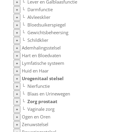
└
Lever en Galblaasfunctie
+
└
Darmfunctie
+
└
Alvleesklier
+
└
Bloedsuikerspiegel
+
└
Gewichtsbeheersing
+
└
Schildklier
+
Ademhalingsstelsel
+
Hart en Bloedvaten
+
Lymfatische systeem
+
Huid en Haar
+
Urogenitaal stelsel
+
└
Nierfunctie
+
└
Blaas en Urinewegen
+
└
Zorg prostaat
+
└
Vaginale zorg
+
Ogen en Oren
+
Zenuwstelsel
+