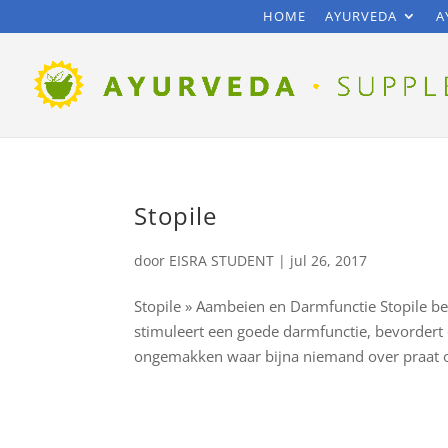
HOME
AYURVEDA
A
Stopile
door
EISRA STUDENT
|
jul 26, 2017
Stopile » Aambeien en Darmfunctie Stopile b
stimuleert een goede darmfunctie, bevordert d
ongemakken waar bijna niemand over praat o