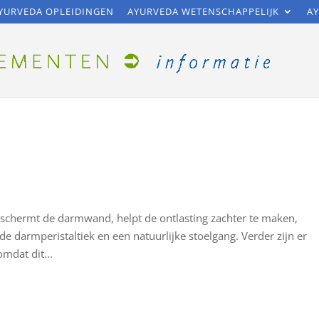
YURVEDA OPLEIDINGEN
AYURVEDA WETENSCHAPPELIJK
AY
eschermt de darmwand, helpt de ontlasting zachter te maken,
e darmperistaltiek en een natuurlijke stoelgang. Verder zijn er
mdat dit...