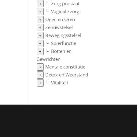
└
Zorg prostaat
+
└
Vaginale zorg
+
Ogen en Oren
+
Zenuwstelsel
+
Bewegingsstelsel
+
└
Spierfunctie
+
└
Botten en
+
Gewrichten
Mentale constitutie
+
Detox en Weerstand
+
└
Vitaliteit
+