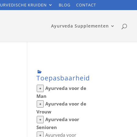
URVEDISCHE KRUIDEN
BLOG
CONTACT
Ayurveda Supplementen
Toepasbaarheid
Ayurveda voor de
+
Man
Ayurveda voor de
+
Vrouw
Ayurveda voor
+
Senioren
Ayurveda voor
+