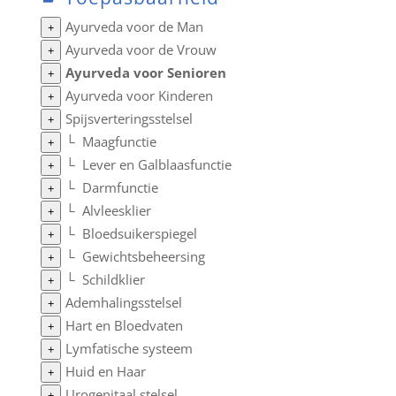
Ayurveda voor de Man
+
Ayurveda voor de Vrouw
+
Ayurveda voor Senioren
+
Ayurveda voor Kinderen
+
Spijsverteringsstelsel
+
└
Maagfunctie
+
└
Lever en Galblaasfunctie
+
└
Darmfunctie
+
└
Alvleesklier
+
└
Bloedsuikerspiegel
+
└
Gewichtsbeheersing
+
└
Schildklier
+
Ademhalingsstelsel
+
Hart en Bloedvaten
+
Lymfatische systeem
+
Huid en Haar
+
Urogenitaal stelsel
+