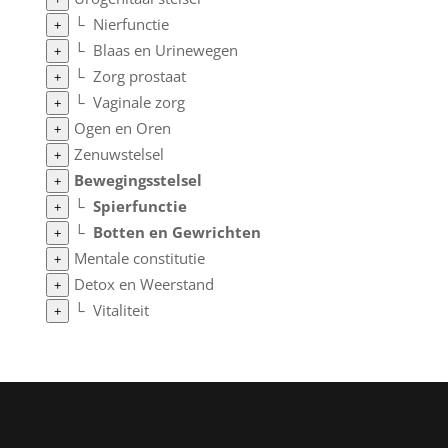
└
Nierfunctie
+
└
Blaas en Urinewegen
+
└
Zorg prostaat
+
└
Vaginale zorg
+
Ogen en Oren
+
Zenuwstelsel
+
Bewegingsstelsel
+
└
Spierfunctie
+
└
Botten en Gewrichten
+
Mentale constitutie
+
Detox en Weerstand
+
└
Vitaliteit
+