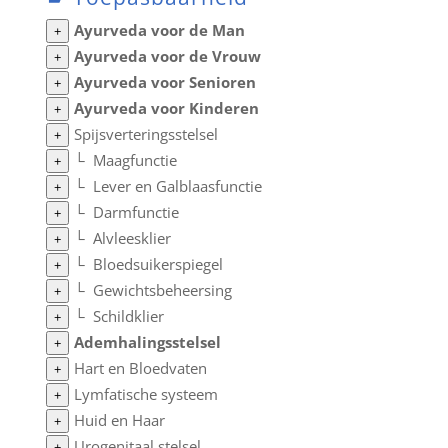
Ayurveda voor de Man
+
Ayurveda voor de Vrouw
+
Ayurveda voor Senioren
+
Ayurveda voor Kinderen
+
Spijsverteringsstelsel
+
└
Maagfunctie
+
└
Lever en Galblaasfunctie
+
└
Darmfunctie
+
└
Alvleesklier
+
└
Bloedsuikerspiegel
+
└
Gewichtsbeheersing
+
└
Schildklier
+
Ademhalingsstelsel
+
Hart en Bloedvaten
+
Lymfatische systeem
+
Huid en Haar
+
Urogenitaal stelsel
+