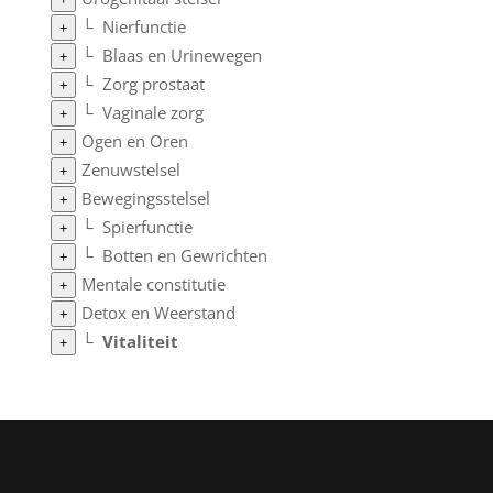
└
Nierfunctie
+
└
Blaas en Urinewegen
+
└
Zorg prostaat
+
└
Vaginale zorg
+
Ogen en Oren
+
Zenuwstelsel
+
Bewegingsstelsel
+
└
Spierfunctie
+
└
Botten en Gewrichten
+
Mentale constitutie
+
Detox en Weerstand
+
└
Vitaliteit
+