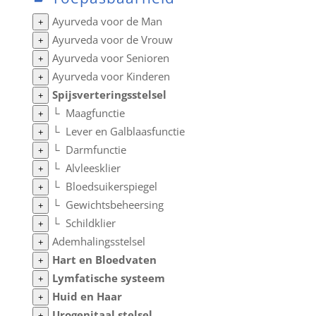
Ayurveda voor de Man
+
Ayurveda voor de Vrouw
+
Ayurveda voor Senioren
+
Ayurveda voor Kinderen
+
Spijsverteringsstelsel
+
└
Maagfunctie
+
└
Lever en Galblaasfunctie
+
└
Darmfunctie
+
└
Alvleesklier
+
└
Bloedsuikerspiegel
+
└
Gewichtsbeheersing
+
└
Schildklier
+
Ademhalingsstelsel
+
Hart en Bloedvaten
+
Lymfatische systeem
+
Huid en Haar
+
Urogenitaal stelsel
+