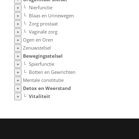
└
Nierfunctie
+
└
Blaas en Urinewegen
+
└
Zorg prostaat
+
└
Vaginale zorg
+
Ogen en Oren
+
Zenuwstelsel
+
Bewegingsstelsel
+
└
Spierfunctie
+
└
Botten en Gewrichten
+
Mentale constitutie
+
Detox en Weerstand
+
└
Vitaliteit
+