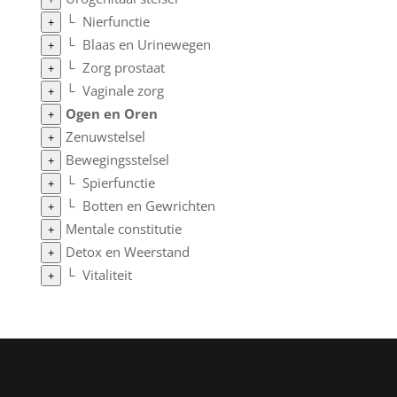
└
Nierfunctie
+
└
Blaas en Urinewegen
+
└
Zorg prostaat
+
└
Vaginale zorg
+
Ogen en Oren
+
Zenuwstelsel
+
Bewegingsstelsel
+
└
Spierfunctie
+
└
Botten en Gewrichten
+
Mentale constitutie
+
Detox en Weerstand
+
└
Vitaliteit
+