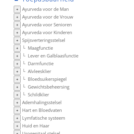
Ayurveda voor de Man
+
Ayurveda voor de Vrouw
+
Ayurveda voor Senioren
+
Ayurveda voor Kinderen
+
Spijsverteringsstelsel
+
└
Maagfunctie
+
└
Lever en Galblaasfunctie
+
└
Darmfunctie
+
└
Alvleesklier
+
└
Bloedsuikerspiegel
+
└
Gewichtsbeheersing
+
└
Schildklier
+
Ademhalingsstelsel
+
Hart en Bloedvaten
+
Lymfatische systeem
+
Huid en Haar
+
Urogenitaal stelsel
+