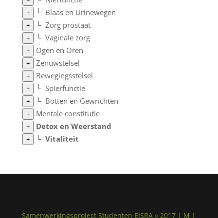
+
└
Blaas en Urinewegen
+
└
Zorg prostaat
+
└
Vaginale zorg
+
Ogen en Oren
+
Zenuwstelsel
+
Bewegingsstelsel
+
└
Spierfunctie
+
└
Botten en Gewrichten
+
Mentale constitutie
+
Detox en Weerstand
+
└
Vitaliteit
+
Samenwerkingsproject Studenten EISRA » 2017 | M |