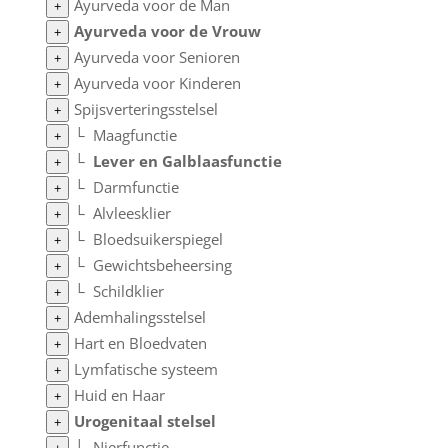
Ayurveda voor de Man
+
Ayurveda voor de Vrouw
+
Ayurveda voor Senioren
+
Ayurveda voor Kinderen
+
Spijsverteringsstelsel
+
└
Maagfunctie
+
└
Lever en Galblaasfunctie
+
└
Darmfunctie
+
└
Alvleesklier
+
└
Bloedsuikerspiegel
+
└
Gewichtsbeheersing
+
└
Schildklier
+
Ademhalingsstelsel
+
Hart en Bloedvaten
+
Lymfatische systeem
+
Huid en Haar
+
Urogenitaal stelsel
+
└
Nierfunctie