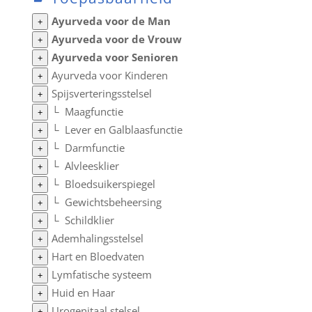
Ayurveda voor de Man
+
Ayurveda voor de Vrouw
+
Ayurveda voor Senioren
+
Ayurveda voor Kinderen
+
Spijsverteringsstelsel
+
└
Maagfunctie
+
└
Lever en Galblaasfunctie
+
└
Darmfunctie
+
└
Alvleesklier
+
└
Bloedsuikerspiegel
+
└
Gewichtsbeheersing
+
└
Schildklier
+
Ademhalingsstelsel
+
Hart en Bloedvaten
+
Lymfatische systeem
+
Huid en Haar
+
Urogenitaal stelsel
+