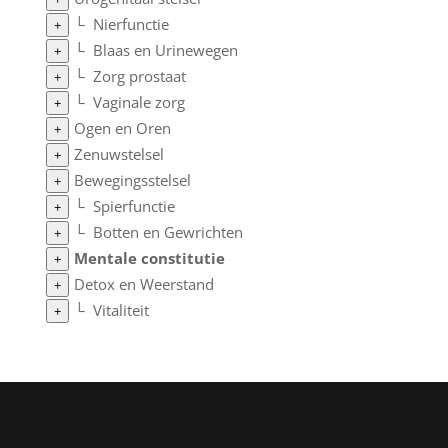
└
Nierfunctie
+
└
Blaas en Urinewegen
+
└
Zorg prostaat
+
└
Vaginale zorg
+
Ogen en Oren
+
Zenuwstelsel
+
Bewegingsstelsel
+
└
Spierfunctie
+
└
Botten en Gewrichten
+
Mentale constitutie
+
Detox en Weerstand
+
└
Vitaliteit
+