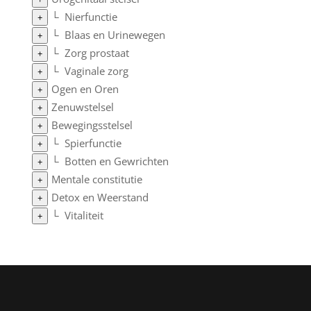
└
Nierfunctie
+
└
Blaas en Urinewegen
+
└
Zorg prostaat
+
└
Vaginale zorg
+
Ogen en Oren
+
Zenuwstelsel
+
Bewegingsstelsel
+
└
Spierfunctie
+
└
Botten en Gewrichten
+
Mentale constitutie
+
Detox en Weerstand
+
└
Vitaliteit
+