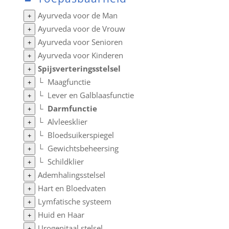
Ayurveda voor de Man
+
Ayurveda voor de Vrouw
+
Ayurveda voor Senioren
+
Ayurveda voor Kinderen
+
Spijsverteringsstelsel
+
└
Maagfunctie
+
└
Lever en Galblaasfunctie
+
└
Darmfunctie
+
└
Alvleesklier
+
└
Bloedsuikerspiegel
+
└
Gewichtsbeheersing
+
└
Schildklier
+
Ademhalingsstelsel
+
Hart en Bloedvaten
+
Lymfatische systeem
+
Huid en Haar
+
Urogenitaal stelsel
+